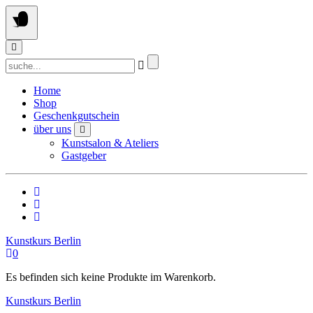
Springe
zum
Inhalt
Suchen
nach:
Home
Shop
Geschenkgutschein
über uns
Kunstsalon & Ateliers
Gastgeber
Kunstkurs Berlin
0
Es befinden sich keine Produkte im Warenkorb.
Kunstkurs Berlin